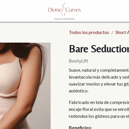
Todos los productos
Short 
Bare Seductio
BootyLift
Suave, natural y completamente
levantacola más delicado y se
suavizar muslos y elevar tus gl
auténtico.
Fabricado en tela de compresió
encaje floral evita que se enrol
redondea los glúteos para un e
Beneficios: